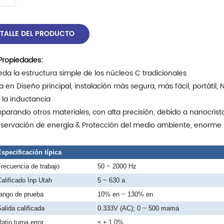
TALLE DEL PRODUCTO
Propiedades:
da la estructura simple de los núcleos C tradicionales.
a en Diseño principal, instalación más segura, más fácil, portátil
 la inductancia
arando otros materiales, con alta precisión, debido a nanocrista
servación de energía & Protección del medio ambiente, enorme 
specificación típica
recuencia de trabajo
50 ~ 2000 Hz
alificado Inp
Utah
5 ~ 630 a
ango de prueba
10% en ~ 130% en
alida calificada
0.333V (AC); 0 ~ 500 mamá
atio turna error
≤ ± 1.0%