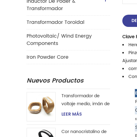
Inductor De Poder &
Transformador
DE
Transformador Toroidal
Photovoltaic/ Wind Energy
Clave 
Components
Here
Pinz
Iron Powder Core
Ajustar
comp
Con
Nuevos Productos
E
Transformador de
F
voltaje medio, imán de
C
anillo, transformador
LEER MÁS
de corriente de
r
instrumento, núcleo
S
Cor nanocristalino de
nanocristalino
R