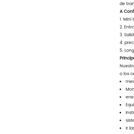
de tra
A Confi
1. Min
2. Entr
3. Sali
4. prec
5. Lon
Princip
Nuestr
o los c
med
Moni
ene
Equ
Ins
sist
Ir l