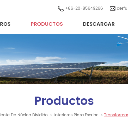
+86-20-85649266
derfu
TROS
PRODUCTOS
DESCARGAR
Modo común básico de estrangulador
Núcleo del transformador del inversor
Transformador de corriente de núcleo dividido
Inductor de Poder & transformador
Photovoltaic/ Wind Energy Components
Productos
ente De Núcleo Dividido
Interiores Pinza Escribe
Transformad