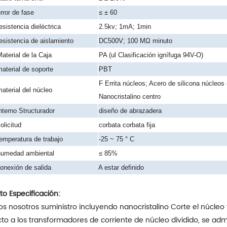
rror de fase
≤ ± 60
esistencia dieléctrica
2.5kv; 1mA; 1min
esistencia de aislamiento
DC500V; 100 MΩ minuto
aterial de la Caja
PA (ul Clasificación ignífuga 94V-O)
aterial de soporte
PBT
F
Errita núcleos; Acero de silicona núcleos
aterial del núcleo
Nanocristalino centro
nterno Structurador
diseño de abrazadera
olicitud
corbata corbata fija
emperatura de trabajo
-25 ~ 75 ° C
humedad ambiental
≤ 85%
onexión de salida
A estar definido
to Especificación:
s nosotros suministro incluyendo nanocristalino Corte el núcleo y
o a los transformadores de corriente de núcleo dividido, se admi