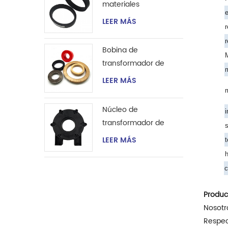
materiales
e
magnéticos de gran
LEER MÁS
r
tamaño para
r
transformador de
Bobina de
corriente de
M
transformador de
instrumento
m
corriente de núcleo
LEER MÁS
toroidal nanocristalino
m
magnético para
Núcleo de
i
instrumentación y
transformador de
s
control
potencia de pulso de
LEER MÁS
t
alta frecuencia para
soldador
c
Produc
Nosotro
Respect