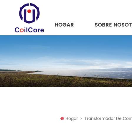
HOGAR
SOBRE NOSO
High-Performance Transformer Cores & Magnetic Solutions in Brazil
Hogar
Transformador De Corri