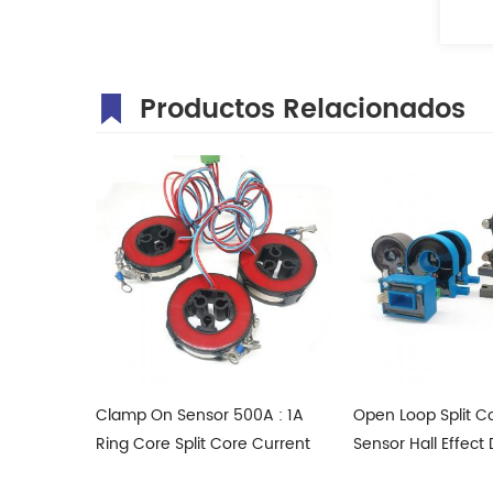
Productos Relacionados
0A : 1A
Open Loop Split Core Hall
Open loop curren
 Current
Sensor Hall Effect DC/AC
DC+5V Hall Senso
Current Sensor