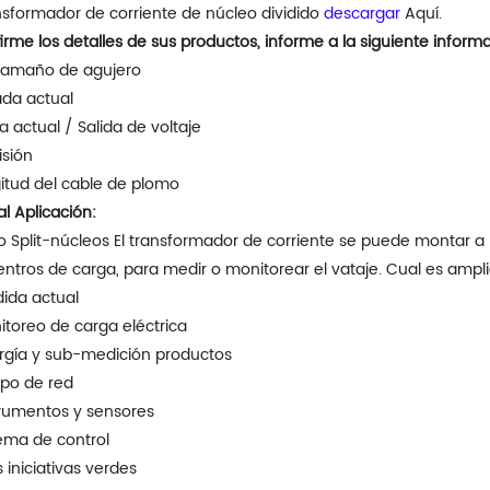
nsformador de corriente de núcleo dividido
descargar
Aquí.
rme los detalles de sus productos, informe a la siguiente informa
i tamaño de agujero
ada actual
da actual / Salida de voltaje
isión
gitud del cable de plomo
al Aplicación:
o Split-núcleos El transformador de corriente se puede montar a 
entros de carga, para medir o monitorear el vataje. Cual es ampl
ida actual
toreo de carga eléctrica
rgía y sub-medición productos
ipo de red
trumentos y sensores
ema de control
as iniciativas verdes