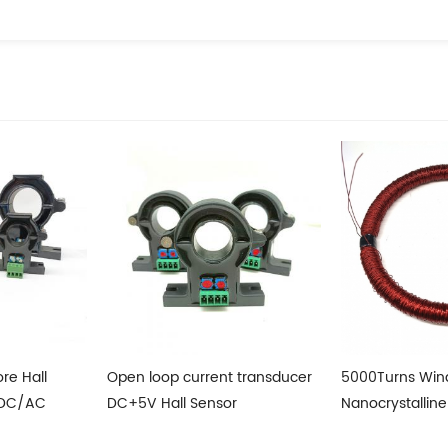
t transducer
5000Turns Winding
High Permeabil
r
Nanocrystalline Core Coils for
Nanocrystallin
Hall Effect Sensor
phase Current