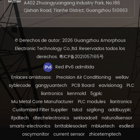
A402 Zhuangyuangang Industry Park, No.186
Qishan Road, Tianhe District, Guangzhou 510663
© Derechos de autor: 2026 Guangzhou Amorphous
Electronic Technology Co.,ltd. Reservados todos los
derechos.
粤ICP备2021057165号
Red IPv6 admitida
Enlaces amistosos:
Precision Air Conditioning
wellav
syblecode
gangyuantech
PCB Board
eavisionag
PLC
liantronics
kenmold
5gplc
Mu Metal Core Manufacturer
PLC modules
liantronics
Customized Filter Supplier
tslcd
szgilong
addbuyplc
ifpdtech
dtechelectronics
sekloadcell
naturollsensor
smarts-electronics
bnttablesocket
mbluetech
esdled
oscymonitor
current sensor
zhicetemptech