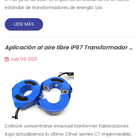
estándar de transformadores de energía. Los
transformadores son equipos básicos para la transmisión y
distribución de energía, que son ampliamente utilizados en
LEER MÁS
las industrias, la agricultura, el transporte y las comunidades
urbanas. Acerca de 40% de la pérdida de energía de la
Aplicación al aire libre IP67 Transformador de corriente de núcleo dividido impermeable
transmisión y la distribución es la pérdida del
transformador,...
July 09. 2021
Coilcore concentrarse enactual tranformer Fabricaciones.
Aquí actualizamos lo último Cthw1 serries CT impermeable,