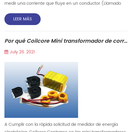
medir una corriente que fluye en un conductor (Llamado
Primaria Conductor). El flujo Zero El transformador de
corriente tiene un devanado de detección eléctrica con el
LEER MÁS
que se mide el flujo magnético generado por la corriente
que fluye y rodeando el conductor. El flujo Zero El
Por qué Coilcore Mini transformador de corriente de precisión tan caliente en el mercado ?
transformador de corriente tiene además un devanado de
compe...
July 26. 2021
A Cumplir con la rápida solicitud de medidor de energía