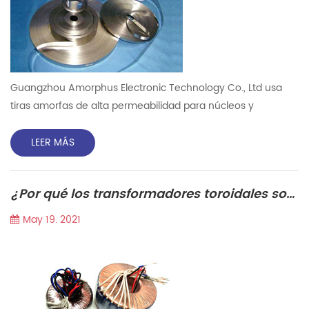
Guangzhou Amorphus Electronic Technology Co., Ltd usa
tiras amorfas de alta permeabilidad para núcleos y
transformador de corriente Producción. siguiente
información sobre aleación amorfa : Cuando La aleación es
LEER MÁS
super-rapidamente solidificado, los átomos no puede
Organizarse en el tiempo para cristalizar, luego se obtienen
¿Por qué los transformadores toroidales son populares?
aleaciones amorfas. Las aleaciones amorfas con trastorno
de largo alcance p...
May 19. 2021