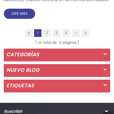
electrónica, Coilcore Centrarse en las mini transformadores
de corriente de precisión Producción. Nuestro Mini
transformador de corriente de precisión Popular para una
LEER MÁS
mayor instalación, como medidor de energía, transductor
de potencia, dispositivos de monitoreo de energía, etc.
1
2
3
4
Durante Solicitud de mercado Flexible, admitimos
Transformador d...
Un total de
4
páginas
CATEGORÍAS
NUEVO BLOG
ETIQUETAS
Suscribir