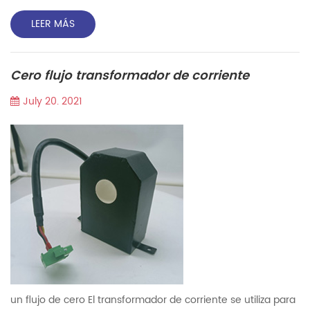
que tienen particularmente excelente impermeable
rendimiento. Detalles Vedio en youtube: https: / / youtu.be
LEER MÁS
/ jvubq4jo0im Durante Nuestra prueba, incluso bajo la
condición del agua de 3 días, todavía puede funcionar
Cero flujo transformador de corriente
normalmente. · Cthw1-36 con a 36mm Tamaño del agujero
interior, Cthw...
July 20. 2021
un flujo de cero El transformador de corriente se utiliza para