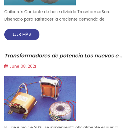
Coilcore's Corriente de base dividida TrasnformerSare
Diseñado para satisfacer la creciente demanda de
instalación en las redes existentes. Nuestro núcleo dividido
(abierto) CTS puede ser un ahorro en general en el costo
LEER MÁS
del trabajo Savings.Simply clip estos Alrededor de los cables
que se leen. seguro ellos en su lugar con una corbata con
Transformadores de potencia Los nuevos estándares se implementan oficialmente.
cremallera, sin desconectar cables o barra de bus Circuitos...
June 08. 2021
El 1 de junio de 2021, se implementó oficialmente el nuevo