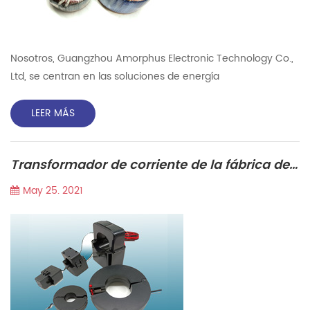
Nosotros, Guangzhou Amorphus Electronic Technology Co.,
Ltd, se centran en las soluciones de energía
Transformadores magnéticos, que son populares para el
poder verde, MIL ITary, Telecomunicaciones, Médico,
LEER MÁS
Industrial, Rail. Los transformadores toroidales son
componentes electrónicos pasivos, hechos por anillo
Transformador de corriente de la fábrica de alta precisión de la fábrica
circular o núcleo magnético en forma de rosquilla de
materiales ferromagnéticos, y luego...
May 25. 2021