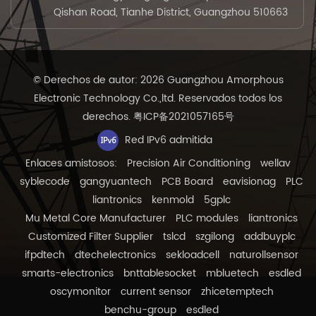
Qishan Road, Tianhe District, Guangzhou 510663
© Derechos de autor: 2026 Guangzhou Amorphous
Electronic Technology Co.,ltd. Reservados todos los
derechos.
粤ICP备2021057165号
Red IPv6 admitida
Enlaces amistosos:
Precision Air Conditioning
wellav
syblecode
gangyuantech
PCB Board
eavisionag
PLC
liantronics
kenmold
5gplc
Mu Metal Core Manufacturer
PLC modules
liantronics
Customized Filter Supplier
tslcd
szgilong
addbuyplc
ifpdtech
dtechelectronics
sekloadcell
naturollsensor
smarts-electronics
bnttablesocket
mbluetech
esdled
oscymonitor
current sensor
zhicetemptech
benchu-group
esdled