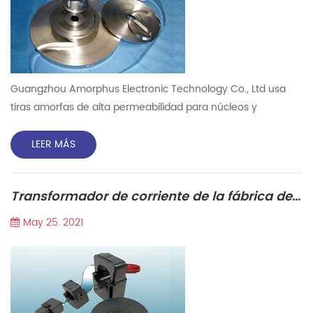
Guangzhou Amorphus Electronic Technology Co., Ltd usa
tiras amorfas de alta permeabilidad para núcleos y
transformador de corriente Producción. siguiente
información sobre aleación amorfa : Cuando La aleación es
LEER MÁS
super-rapidamente solidificado, los átomos no puede
Organizarse en el tiempo para cristalizar, luego se obtienen
Transformador de corriente de la fábrica de alta precisión de la fábrica
aleaciones amorfas. Las aleaciones amorfas con trastorno
de largo alcance p...
May 25. 2021