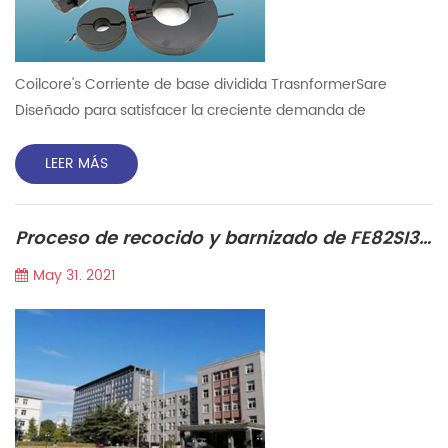
Coilcore's Corriente de base dividida TrasnformerSare
Diseñado para satisfacer la creciente demanda de
instalación en las redes existentes. Nuestro núcleo dividido
(abierto) CTS puede ser un ahorro en general en el costo
LEER MÁS
del trabajo Savings.Simply clip estos Alrededor de los cables
que se leen. seguro ellos en su lugar con una corbata con
Proceso de recocido y barnizado de FE82SI3.8B13.9C0.3 Núcleo de hierro amorfo con alta inducción magnética de saturación.
cremallera, sin desconectar cables o barra de bus Circuitos...
May 31. 2021