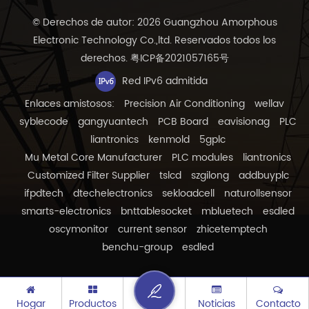
© Derechos de autor: 2026 Guangzhou Amorphous
Electronic Technology Co.,ltd. Reservados todos los
derechos.
粤ICP备2021057165号
Red IPv6 admitida
Enlaces amistosos:
Precision Air Conditioning
wellav
syblecode
gangyuantech
PCB Board
eavisionag
PLC
liantronics
kenmold
5gplc
Mu Metal Core Manufacturer
PLC modules
liantronics
Customized Filter Supplier
tslcd
szgilong
addbuyplc
ifpdtech
dtechelectronics
sekloadcell
naturollsensor
smarts-electronics
bnttablesocket
mbluetech
esdled
oscymonitor
current sensor
zhicetemptech
benchu-group
esdled
Hogar
Productos
Noticias
Contacto