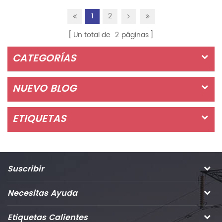
condición del agua de 3 días, todavía puede funcionar
1
2
normalmente. · Cthw1-36 con a 36mm Tamaño del agujero
interior, Cthw...
Un total de
2
páginas
CATEGORÍAS
NUEVO BLOG
ETIQUETAS
Suscribir
Necesitas Ayuda
Etiquetas Calientes