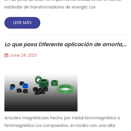
estándar de transformadores de energía. Los
transformadores son equipos básicos para la transmisión y
distribución de energía, que son ampliamente utilizados en
LEER MÁS
las industrias, la agricultura, el transporte y las comunidades
urbanas. Acerca de 40% de la pérdida de energía de la
Lo que pasa Diferente aplicación de amorfa, nanocryAtalline suave magnético núcleos?
transmisión y la distribución es la pérdida del
transformador,...
June 24. 2021
Anúcleo magnéticoes hecho por metal ferromagnético o
ferrimagnético Los compuestos, el núcleo con una alta