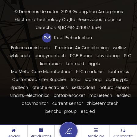
© Derechos de autor: 2026 Guangzhou Amorphous
Electronic Technology Co.,ltd. Reservados todos los
derechos.
粤ICP备2021057165号
Red IPv6 admitida
Enlaces amistosos:
Precision Air Conditioning
wellav
syblecode
gangyuantech
PCB Board
eavisionag
PLC
liantronics
kenmold
5gplc
Mu Metal Core Manufacturer
PLC modules
liantronics
Customized Filter Supplier
tslcd
szgilong
addbuyplc
ifpdtech
dtechelectronics
sekloadcell
naturollsensor
smarts-electronics
bnttablesocket
mbluetech
esdled
oscymonitor
current sensor
zhicetemptech
benchu-group
esdled
Hogar
Productos
Noticias
Contacto