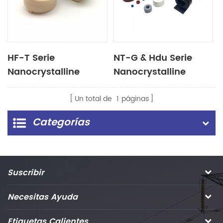
HF-T Serie
NT-G & Hdu Serie
Nanocrystalline
Nanocrystalline
Núcleo para alta
Núcleo para el
frecuencia & Modo
estrangulador de
Un total de
1
páginas
común de alta
modo común
Categorías
impedancia ahogado
(CMC)
Suscribir
Necesitas Ayuda
Etiquetas Calientes